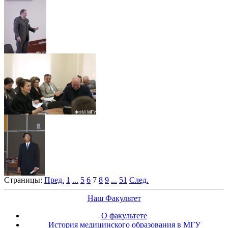
Страницы:
Пред.
1
...
5
6
7
8
9
...
51
След.
Наш Факультет
О факультете
История медицинского образования в МГУ