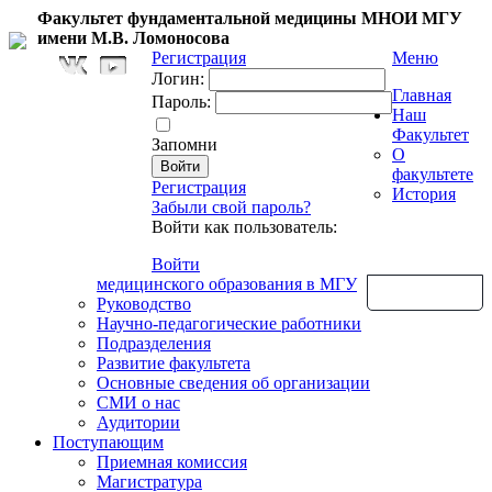
Факультет фундаментальной медицины МНОИ МГУ
имени М.В. Ломоносова
Регистрация
Меню
Логин:
Главная
Пароль:
Наш
Факультет
Запомни
О
факультете
Регистрация
История
Забыли свой пароль?
Войти как пользователь:
Войти
медицинского образования в МГУ
Обратная связь
Руководство
Научно-педагогические работники
Подразделения
Развитие факультета
Основные сведения об организации
СМИ о нас
Аудитории
Поступающим
Приемная комиссия
Магистратура