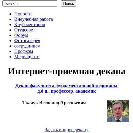
Новости
Внеучебная работа
Клуб менторов
Студсовет
Форум
Фотогалерея
сотрудникам
Профком
Медиацентр
Интернет-приемная декана
Декан факультета фундаментальной медицины
д.б.н., профессор, академик
Ткачук Всеволод Арсеньевич
Задать вопрос декану