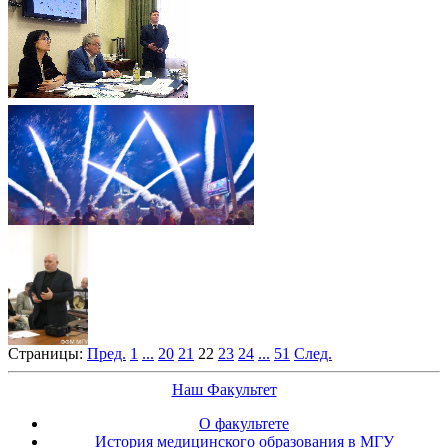
Страницы:
Пред.
1
...
20
21
22
23
24
...
51
След.
Наш Факультет
О факультете
История медицинского образования в МГУ