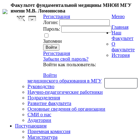
Факультет фундаментальной медицины МНОИ МГУ
имени М.В. Ломоносова
Регистрация
Меню
Логин:
Главная
Пароль:
Наш
Факультет
Запомни
О
факультете
Регистрация
История
Забыли свой пароль?
Войти как пользователь:
Войти
медицинского образования в МГУ
Обратная связь
Руководство
Научно-педагогические работники
Подразделения
Развитие факультета
Основные сведения об организации
СМИ о нас
Аудитории
Поступающим
Приемная комиссия
Магистратура