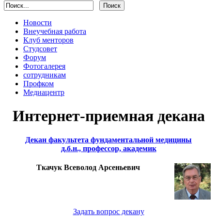
Новости
Внеучебная работа
Клуб менторов
Студсовет
Форум
Фотогалерея
сотрудникам
Профком
Медиацентр
Интернет-приемная декана
Декан факультета фундаментальной медицины
д.б.н., профессор, академик
Ткачук Всеволод Арсеньевич
Задать вопрос декану