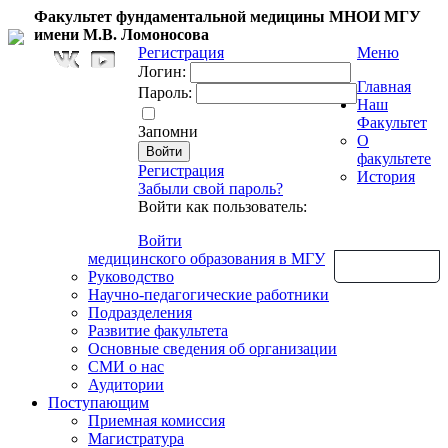
Факультет фундаментальной медицины МНОИ МГУ
имени М.В. Ломоносова
Регистрация
Меню
Логин:
Главная
Пароль:
Наш
Факультет
Запомни
О
факультете
Регистрация
История
Забыли свой пароль?
Войти как пользователь:
Войти
медицинского образования в МГУ
Обратная связь
Руководство
Научно-педагогические работники
Подразделения
Развитие факультета
Основные сведения об организации
СМИ о нас
Аудитории
Поступающим
Приемная комиссия
Магистратура