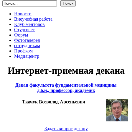
Новости
Внеучебная работа
Клуб менторов
Студсовет
Форум
Фотогалерея
сотрудникам
Профком
Медиацентр
Интернет-приемная декана
Декан факультета фундаментальной медицины
д.б.н., профессор, академик
Ткачук Всеволод Арсеньевич
Задать вопрос декану