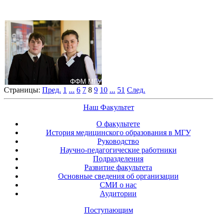
Страницы:
Пред.
1
...
6
7
8
9
10
...
51
След.
Наш Факультет
О факультете
История медицинского образования в МГУ
Руководство
Научно-педагогические работники
Подразделения
Развитие факультета
Основные сведения об организации
СМИ о нас
Аудитории
Поступающим