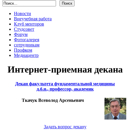
Новости
Внеучебная работа
Клуб менторов
Студсовет
Форум
Фотогалерея
сотрудникам
Профком
Медиацентр
Интернет-приемная декана
Декан факультета фундаментальной медицины
д.б.н., профессор, академик
Ткачук Всеволод Арсеньевич
Задать вопрос декану