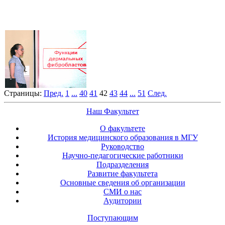
Страницы:
Пред.
1
...
40
41
42
43
44
...
51
След.
Наш Факультет
О факультете
История медицинского образования в МГУ
Руководство
Научно-педагогические работники
Подразделения
Развитие факультета
Основные сведения об организации
СМИ о нас
Аудитории
Поступающим