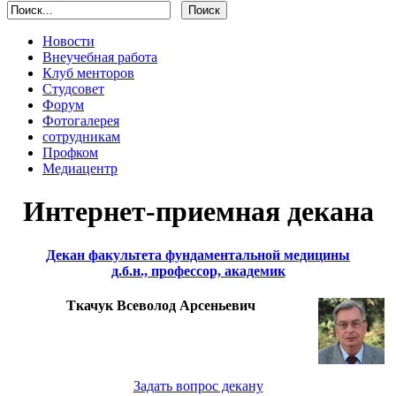
Новости
Внеучебная работа
Клуб менторов
Студсовет
Форум
Фотогалерея
сотрудникам
Профком
Медиацентр
Интернет-приемная декана
Декан факультета фундаментальной медицины
д.б.н., профессор, академик
Ткачук Всеволод Арсеньевич
Задать вопрос декану