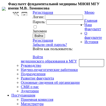
Факультет фундаментальной медицины МНОИ МГУ
имени М.В. Ломоносова
Регистрация
Меню
Логин:
Главная
Пароль:
Наш
Факультет
Запомни
О
факультете
Регистрация
История
Забыли свой пароль?
Войти как пользователь:
Войти
медицинского образования в МГУ
Обратная связь
Руководство
Научно-педагогические работники
Подразделения
Развитие факультета
Основные сведения об организации
СМИ о нас
Аудитории
Поступающим
Приемная комиссия
Магистратура