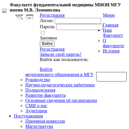
Факультет фундаментальной медицины МНОИ МГУ
имени М.В. Ломоносова
Регистрация
Меню
Логин:
Главная
Пароль:
Наш
Факультет
Запомни
О
факультете
Регистрация
История
Забыли свой пароль?
Войти как пользователь:
Войти
медицинского образования в МГУ
Обратная связь
Руководство
Научно-педагогические работники
Подразделения
Развитие факультета
Основные сведения об организации
СМИ о нас
Аудитории
Поступающим
Приемная комиссия
Магистратура