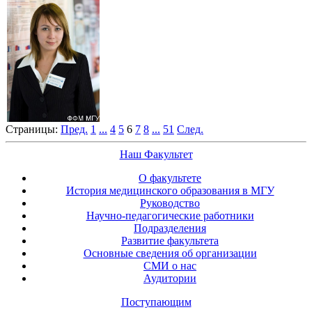
Страницы:
Пред.
1
...
4
5
6
7
8
...
51
След.
Наш Факультет
О факультете
История медицинского образования в МГУ
Руководство
Научно-педагогические работники
Подразделения
Развитие факультета
Основные сведения об организации
СМИ о нас
Аудитории
Поступающим