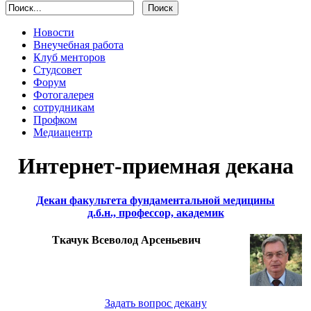
Новости
Внеучебная работа
Клуб менторов
Студсовет
Форум
Фотогалерея
сотрудникам
Профком
Медиацентр
Интернет-приемная декана
Декан факультета фундаментальной медицины
д.б.н., профессор, академик
Ткачук Всеволод Арсеньевич
Задать вопрос декану