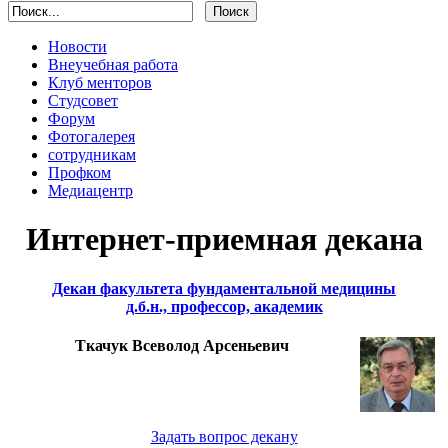
Новости
Внеучебная работа
Клуб менторов
Студсовет
Форум
Фотогалерея
сотрудникам
Профком
Медиацентр
Интернет-приемная декана
Декан факультета фундаментальной медицины
д.б.н., профессор, академик
Ткачук Всеволод Арсеньевич
Задать вопрос декану