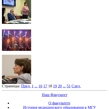
Страницы:
Пред.
1
...
16
17
18
19
20
...
51
След.
Наш Факультет
О факультете
История медицинского образования в МГУ