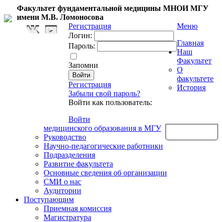
Факультет фундаментальной медицины МНОИ МГУ
имени М.В. Ломоносова
Регистрация
Меню
Логин:
Главная
Пароль:
Наш
Факультет
Запомни
О
факультете
Регистрация
История
Забыли свой пароль?
Войти как пользователь:
Войти
медицинского образования в МГУ
Обратная связь
Руководство
Научно-педагогические работники
Подразделения
Развитие факультета
Основные сведения об организации
СМИ о нас
Аудитории
Поступающим
Приемная комиссия
Магистратура