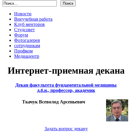
Новости
Внеучебная работа
Клуб менторов
Студсовет
Форум
Фотогалерея
сотрудникам
Профком
Медиацентр
Интернет-приемная декана
Декан факультета фундаментальной медицины
д.б.н., профессор, академик
Ткачук Всеволод Арсеньевич
Задать вопрос декану