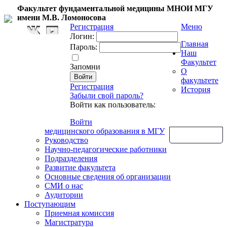
Факультет фундаментальной медицины МНОИ МГУ
имени М.В. Ломоносова
Регистрация
Меню
Логин:
Главная
Пароль:
Наш
Факультет
Запомни
О
факультете
Регистрация
История
Забыли свой пароль?
Войти как пользователь:
Войти
медицинского образования в МГУ
Обратная связь
Руководство
Научно-педагогические работники
Подразделения
Развитие факультета
Основные сведения об организации
СМИ о нас
Аудитории
Поступающим
Приемная комиссия
Магистратура