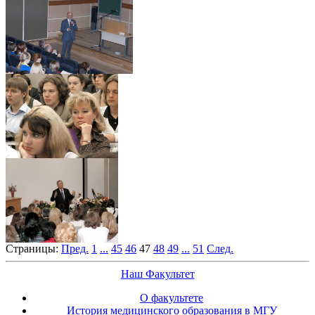
Страницы:
Пред.
1
...
45
46
47
48
49
...
51
След.
Наш Факультет
О факультете
История медицинского образования в МГУ