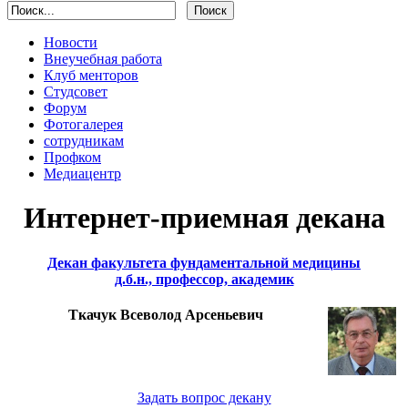
Новости
Внеучебная работа
Клуб менторов
Студсовет
Форум
Фотогалерея
сотрудникам
Профком
Медиацентр
Интернет-приемная декана
Декан факультета фундаментальной медицины
д.б.н., профессор, академик
Ткачук Всеволод Арсеньевич
Задать вопрос декану