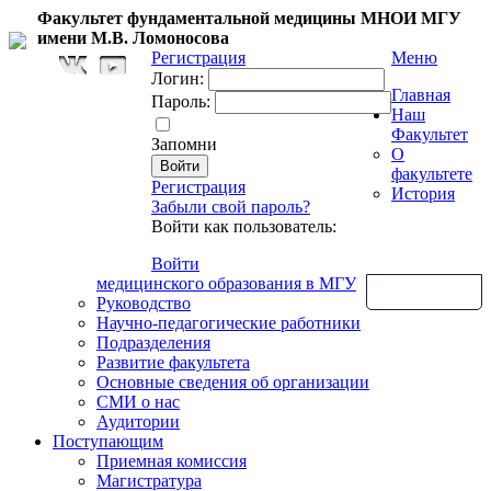
Факультет фундаментальной медицины МНОИ МГУ
имени М.В. Ломоносова
Регистрация
Меню
Логин:
Главная
Пароль:
Наш
Факультет
Запомни
О
факультете
Регистрация
История
Забыли свой пароль?
Войти как пользователь:
Войти
медицинского образования в МГУ
Обратная связь
Руководство
Научно-педагогические работники
Подразделения
Развитие факультета
Основные сведения об организации
СМИ о нас
Аудитории
Поступающим
Приемная комиссия
Магистратура