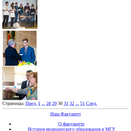
Страницы:
Пред.
1
...
28
29
30
31
32
...
51
След.
Наш Факультет
О факультете
История медицинского образования в МГУ