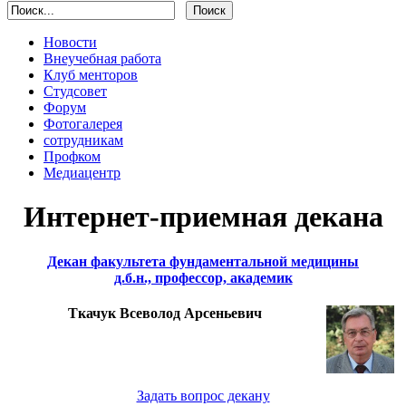
Новости
Внеучебная работа
Клуб менторов
Студсовет
Форум
Фотогалерея
сотрудникам
Профком
Медиацентр
Интернет-приемная декана
Декан факультета фундаментальной медицины
д.б.н., профессор, академик
Ткачук Всеволод Арсеньевич
Задать вопрос декану