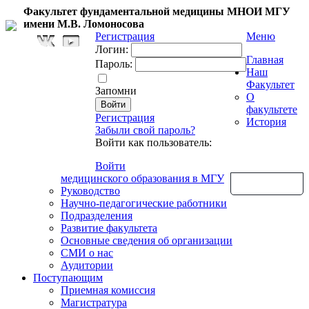
Факультет фундаментальной медицины МНОИ МГУ
имени М.В. Ломоносова
Регистрация
Меню
Логин:
Главная
Пароль:
Наш
Факультет
Запомни
О
факультете
Регистрация
История
Забыли свой пароль?
Войти как пользователь:
Войти
медицинского образования в МГУ
Обратная связь
Руководство
Научно-педагогические работники
Подразделения
Развитие факультета
Основные сведения об организации
СМИ о нас
Аудитории
Поступающим
Приемная комиссия
Магистратура