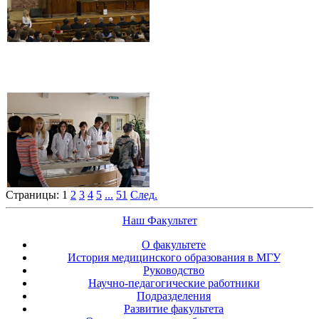
Страницы:
1
2
3
4
5
...
51
След.
Наш Факультет
О факультете
История медицинского образования в МГУ
Руководство
Научно-педагогические работники
Подразделения
Развитие факультета