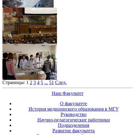
Страницы:
1
2
3
4
5
...
51
След.
Наш Факультет
О факультете
История медицинского образования в МГУ
Руководство
Научно-педагогические работники
Подразделения
Развитие факультета