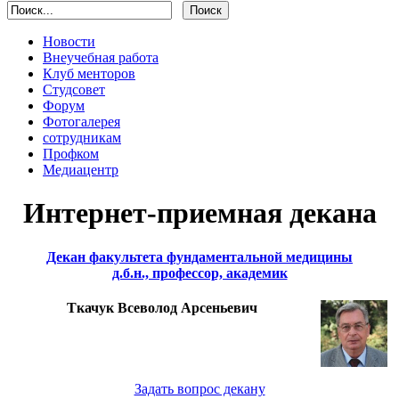
Новости
Внеучебная работа
Клуб менторов
Студсовет
Форум
Фотогалерея
сотрудникам
Профком
Медиацентр
Интернет-приемная декана
Декан факультета фундаментальной медицины
д.б.н., профессор, академик
Ткачук Всеволод Арсеньевич
Задать вопрос декану