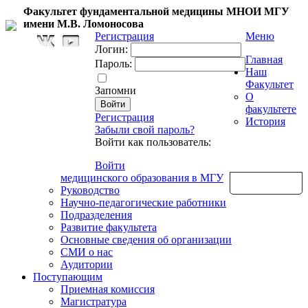
Факультет фундаментальной медицины МНОИ МГУ
имени М.В. Ломоносова
Регистрация
Меню
Логин:
Главная
Пароль:
Наш
Факультет
Запомни
О
факультете
Регистрация
История
Забыли свой пароль?
Войти как пользователь:
Войти
медицинского образования в МГУ
Обратная связь
Руководство
Научно-педагогические работники
Подразделения
Развитие факультета
Основные сведения об организации
СМИ о нас
Аудитории
Поступающим
Приемная комиссия
Магистратура