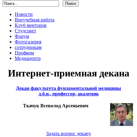
Новости
Внеучебная работа
Клуб менторов
Студсовет
Форум
Фотогалерея
сотрудникам
Профком
Медиацентр
Интернет-приемная декана
Декан факультета фундаментальной медицины
д.б.н., профессор, академик
Ткачук Всеволод Арсеньевич
Задать вопрос декану