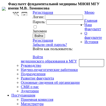
Факультет фундаментальной медицины МНОИ МГУ
имени М.В. Ломоносова
Регистрация
Меню
Логин:
Главная
Пароль:
Наш
Факультет
Запомни
О
факультете
Регистрация
История
Забыли свой пароль?
Войти как пользователь:
Войти
медицинского образования в МГУ
Обратная связь
Руководство
Научно-педагогические работники
Подразделения
Развитие факультета
Основные сведения об организации
СМИ о нас
Аудитории
Поступающим
Приемная комиссия
Магистратура