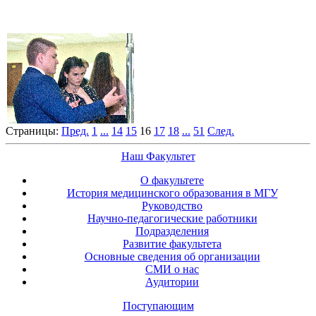
Страницы:
Пред.
1
...
14
15
16
17
18
...
51
След.
Наш Факультет
О факультете
История медицинского образования в МГУ
Руководство
Научно-педагогические работники
Подразделения
Развитие факультета
Основные сведения об организации
СМИ о нас
Аудитории
Поступающим