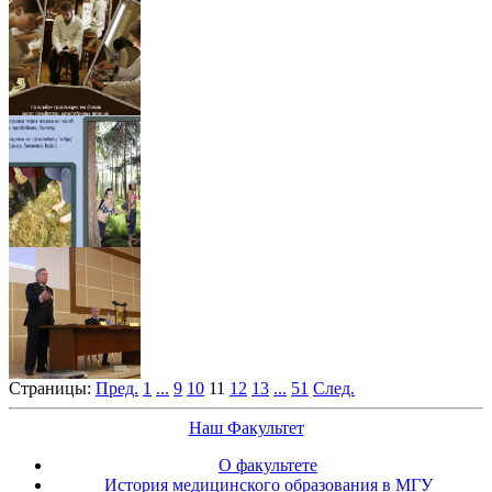
Страницы:
Пред.
1
...
9
10
11
12
13
...
51
След.
Наш Факультет
О факультете
История медицинского образования в МГУ