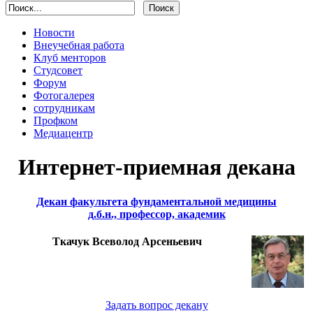
Новости
Внеучебная работа
Клуб менторов
Студсовет
Форум
Фотогалерея
сотрудникам
Профком
Медиацентр
Интернет-приемная декана
Декан факультета фундаментальной медицины
д.б.н., профессор, академик
Ткачук Всеволод Арсеньевич
Задать вопрос декану