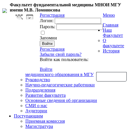
Факультет фундаментальной медицины МНОИ МГУ
имени М.В. Ломоносова
Регистрация
Меню
Логин:
Главная
Пароль:
Наш
Факультет
Запомни
О
факультете
Регистрация
История
Забыли свой пароль?
Войти как пользователь:
Войти
медицинского образования в МГУ
Обратная связь
Руководство
Научно-педагогические работники
Подразделения
Развитие факультета
Основные сведения об организации
СМИ о нас
Аудитории
Поступающим
Приемная комиссия
Магистратура