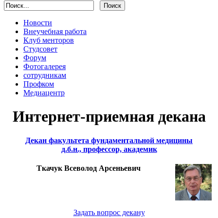
Новости
Внеучебная работа
Клуб менторов
Студсовет
Форум
Фотогалерея
сотрудникам
Профком
Медиацентр
Интернет-приемная декана
Декан факультета фундаментальной медицины
д.б.н., профессор, академик
Ткачук Всеволод Арсеньевич
Задать вопрос декану