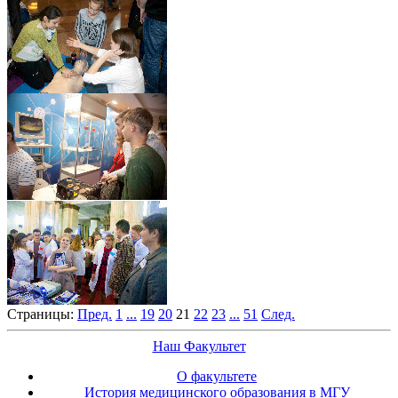
Страницы:
Пред.
1
...
19
20
21
22
23
...
51
След.
Наш Факультет
О факультете
История медицинского образования в МГУ