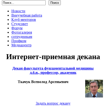
Новости
Внеучебная работа
Клуб менторов
Студсовет
Форум
Фотогалерея
сотрудникам
Профком
Медиацентр
Интернет-приемная декана
Декан факультета фундаментальной медицины
д.б.н., профессор, академик
Ткачук Всеволод Арсеньевич
Задать вопрос декану