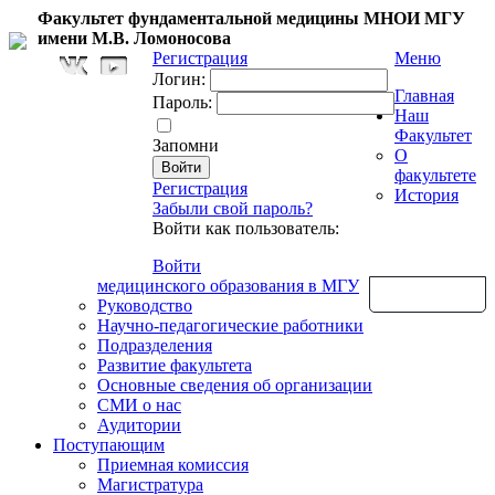
Факультет фундаментальной медицины МНОИ МГУ
имени М.В. Ломоносова
Регистрация
Меню
Логин:
Главная
Пароль:
Наш
Факультет
Запомни
О
факультете
Регистрация
История
Забыли свой пароль?
Войти как пользователь:
Войти
медицинского образования в МГУ
Обратная связь
Руководство
Научно-педагогические работники
Подразделения
Развитие факультета
Основные сведения об организации
СМИ о нас
Аудитории
Поступающим
Приемная комиссия
Магистратура