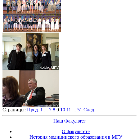
Страницы:
Пред.
1
...
7
8
9
10
11
...
51
След.
Наш Факультет
О факультете
История медицинского образования в МГУ