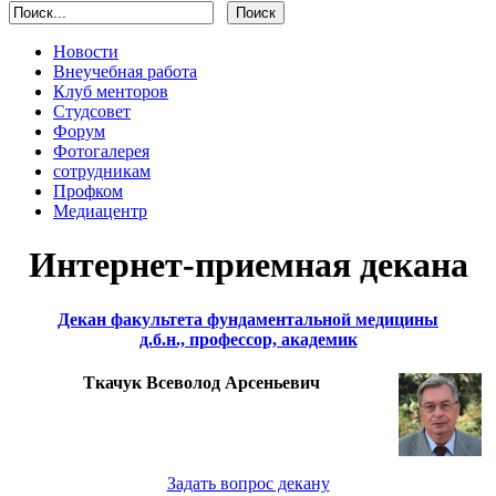
Новости
Внеучебная работа
Клуб менторов
Студсовет
Форум
Фотогалерея
сотрудникам
Профком
Медиацентр
Интернет-приемная декана
Декан факультета фундаментальной медицины
д.б.н., профессор, академик
Ткачук Всеволод Арсеньевич
Задать вопрос декану