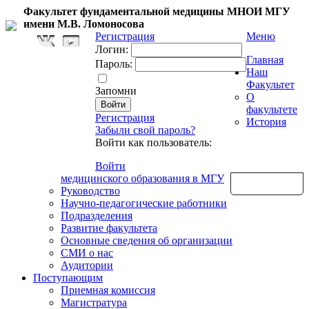
Факультет фундаментальной медицины МНОИ МГУ
имени М.В. Ломоносова
Регистрация
Меню
Логин:
Главная
Пароль:
Наш
Факультет
Запомни
О
факультете
Регистрация
История
Забыли свой пароль?
Войти как пользователь:
Войти
медицинского образования в МГУ
Обратная связь
Руководство
Научно-педагогические работники
Подразделения
Развитие факультета
Основные сведения об организации
СМИ о нас
Аудитории
Поступающим
Приемная комиссия
Магистратура