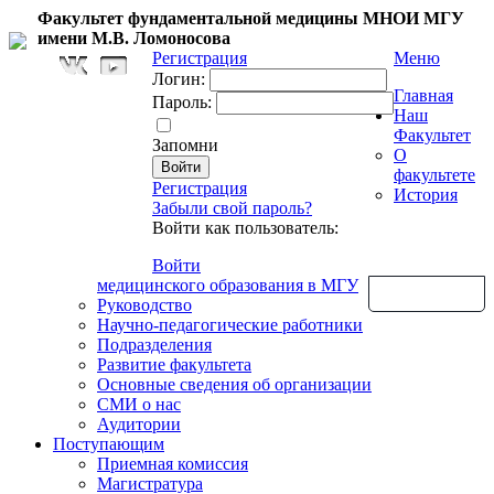
Факультет фундаментальной медицины МНОИ МГУ
имени М.В. Ломоносова
Регистрация
Меню
Логин:
Главная
Пароль:
Наш
Факультет
Запомни
О
факультете
Регистрация
История
Забыли свой пароль?
Войти как пользователь:
Войти
медицинского образования в МГУ
Обратная связь
Руководство
Научно-педагогические работники
Подразделения
Развитие факультета
Основные сведения об организации
СМИ о нас
Аудитории
Поступающим
Приемная комиссия
Магистратура