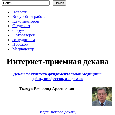
Новости
Внеучебная работа
Клуб менторов
Студсовет
Форум
Фотогалерея
сотрудникам
Профком
Медиацентр
Интернет-приемная декана
Декан факультета фундаментальной медицины
д.б.н., профессор, академик
Ткачук Всеволод Арсеньевич
Задать вопрос декану