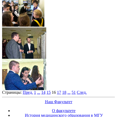
Страницы:
Пред.
1
...
14
15
16
17
18
...
51
След.
Наш Факультет
О факультете
История медицинского образования в МГУ