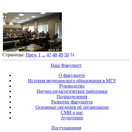
Страницы:
Пред.
1
...
47
48
49
50
51
Наш Факультет
О факультете
История медицинского образования в МГУ
Руководство
Научно-педагогические работники
Подразделения
Развитие факультета
Основные сведения об организации
СМИ о нас
Аудитории
Поступающим