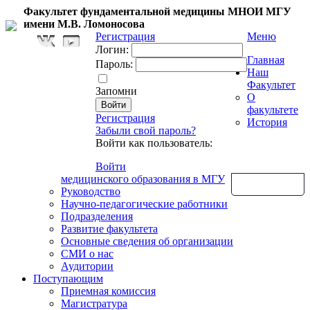
Факультет фундаментальной медицины МНОИ МГУ
имени М.В. Ломоносова
Регистрация
Меню
Логин:
Главная
Пароль:
Наш
Факультет
Запомни
О
факультете
Регистрация
История
Забыли свой пароль?
Войти как пользователь:
Войти
медицинского образования в МГУ
Обратная связь
Руководство
Научно-педагогические работники
Подразделения
Развитие факультета
Основные сведения об организации
СМИ о нас
Аудитории
Поступающим
Приемная комиссия
Магистратура