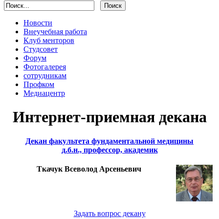
Новости
Внеучебная работа
Клуб менторов
Студсовет
Форум
Фотогалерея
сотрудникам
Профком
Медиацентр
Интернет-приемная декана
Декан факультета фундаментальной медицины
д.б.н., профессор, академик
Ткачук Всеволод Арсеньевич
Задать вопрос декану