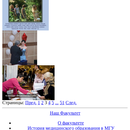
Страницы:
Пред.
1
2
3
4
5
...
51
След.
Наш Факультет
О факультете
История медицинского образования в МГУ