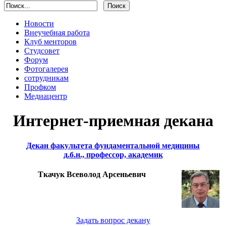
Новости
Внеучебная работа
Клуб менторов
Студсовет
Форум
Фотогалерея
сотрудникам
Профком
Медиацентр
Интернет-приемная декана
Декан факультета фундаментальной медицины
д.б.н., профессор, академик
Ткачук Всеволод Арсеньевич
Задать вопрос декану