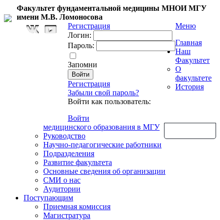
Факультет фундаментальной медицины МНОИ МГУ
имени М.В. Ломоносова
Регистрация
Меню
Логин:
Главная
Пароль:
Наш
Факультет
Запомни
О
факультете
Регистрация
История
Забыли свой пароль?
Войти как пользователь:
Войти
медицинского образования в МГУ
Обратная связь
Руководство
Научно-педагогические работники
Подразделения
Развитие факультета
Основные сведения об организации
СМИ о нас
Аудитории
Поступающим
Приемная комиссия
Магистратура