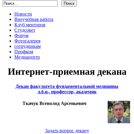
Новости
Внеучебная работа
Клуб менторов
Студсовет
Форум
Фотогалерея
сотрудникам
Профком
Медиацентр
Интернет-приемная декана
Декан факультета фундаментальной медицины
д.б.н., профессор, академик
Ткачук Всеволод Арсеньевич
Задать вопрос декану