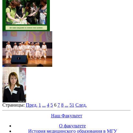
Страницы:
Пред.
1
...
4
5
6
7
8
...
51
След.
Наш Факультет
О факультете
История медицинского образования в МГУ