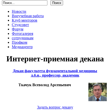
Новости
Внеучебная работа
Клуб менторов
Студсовет
Форум
Фотогалерея
сотрудникам
Профком
Медиацентр
Интернет-приемная декана
Декан факультета фундаментальной медицины
д.б.н., профессор, академик
Ткачук Всеволод Арсеньевич
Задать вопрос декану