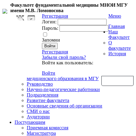
Факультет фундаментальной медицины МНОИ МГУ
имени М.В. Ломоносова
Регистрация
Меню
Логин:
Главная
Пароль:
Наш
Факультет
Запомни
О
факультете
Регистрация
История
Забыли свой пароль?
Войти как пользователь:
Войти
медицинского образования в МГУ
Обратная связь
Руководство
Научно-педагогические работники
Подразделения
Развитие факультета
Основные сведения об организации
СМИ о нас
Аудитории
Поступающим
Приемная комиссия
Магистратура