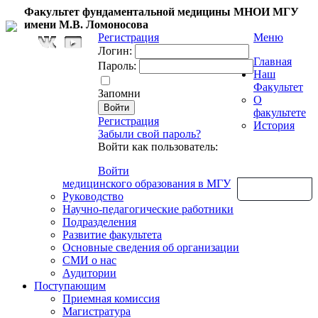
Факультет фундаментальной медицины МНОИ МГУ
имени М.В. Ломоносова
Регистрация
Меню
Логин:
Главная
Пароль:
Наш
Факультет
Запомни
О
факультете
Регистрация
История
Забыли свой пароль?
Войти как пользователь:
Войти
медицинского образования в МГУ
Обратная связь
Руководство
Научно-педагогические работники
Подразделения
Развитие факультета
Основные сведения об организации
СМИ о нас
Аудитории
Поступающим
Приемная комиссия
Магистратура