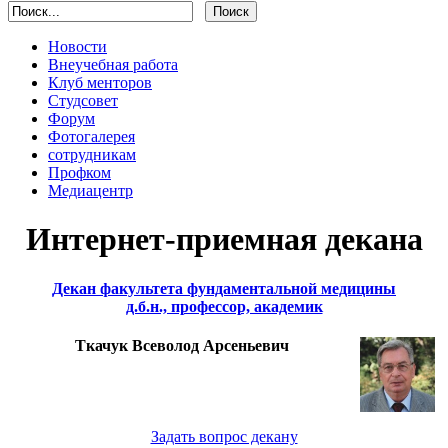
Новости
Внеучебная работа
Клуб менторов
Студсовет
Форум
Фотогалерея
сотрудникам
Профком
Медиацентр
Интернет-приемная декана
Декан факультета фундаментальной медицины
д.б.н., профессор, академик
Ткачук Всеволод Арсеньевич
Задать вопрос декану