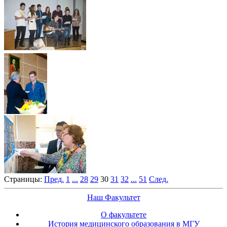
Страницы:
Пред.
1
...
28
29
30
31
32
...
51
След.
Наш Факультет
О факультете
История медицинского образования в МГУ