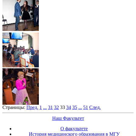
Страницы:
Пред.
1
...
31
32
33
34
35
...
51
След.
Наш Факультет
О факультете
История медицинского образования в МГУ