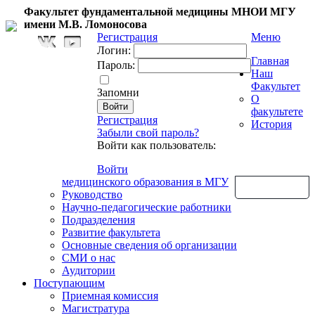
Факультет фундаментальной медицины МНОИ МГУ
имени М.В. Ломоносова
Регистрация
Меню
Логин:
Главная
Пароль:
Наш
Факультет
Запомни
О
факультете
Регистрация
История
Забыли свой пароль?
Войти как пользователь:
Войти
медицинского образования в МГУ
Обратная связь
Руководство
Научно-педагогические работники
Подразделения
Развитие факультета
Основные сведения об организации
СМИ о нас
Аудитории
Поступающим
Приемная комиссия
Магистратура