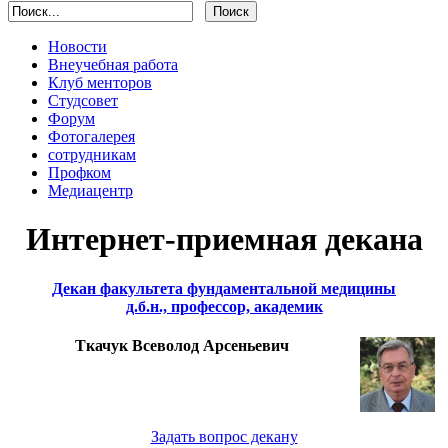
Новости
Внеучебная работа
Клуб менторов
Студсовет
Форум
Фотогалерея
сотрудникам
Профком
Медиацентр
Интернет-приемная декана
Декан факультета фундаментальной медицины
д.б.н., профессор, академик
Ткачук Всеволод Арсеньевич
Задать вопрос декану