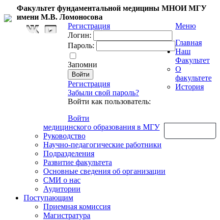
Факультет фундаментальной медицины МНОИ МГУ
имени М.В. Ломоносова
Регистрация
Меню
Логин:
Главная
Пароль:
Наш
Факультет
Запомни
О
факультете
Регистрация
История
Забыли свой пароль?
Войти как пользователь:
Войти
медицинского образования в МГУ
Обратная связь
Руководство
Научно-педагогические работники
Подразделения
Развитие факультета
Основные сведения об организации
СМИ о нас
Аудитории
Поступающим
Приемная комиссия
Магистратура