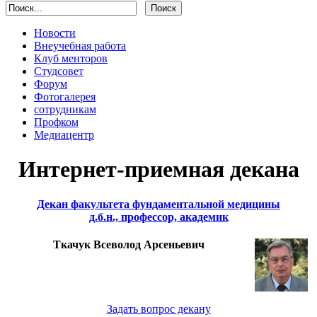
Новости
Внеучебная работа
Клуб менторов
Студсовет
Форум
Фотогалерея
сотрудникам
Профком
Медиацентр
Интернет-приемная декана
Декан факультета фундаментальной медицины
д.б.н., профессор, академик
Ткачук Всеволод Арсеньевич
Задать вопрос декану