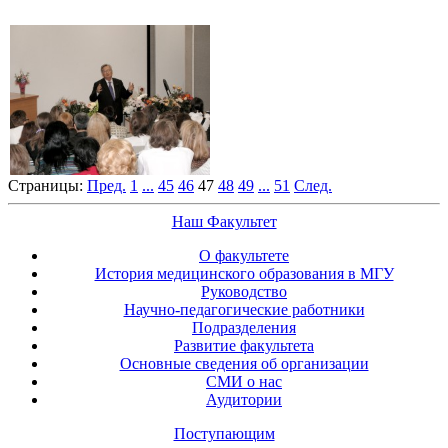
Страницы:
Пред.
1
...
45
46
47
48
49
...
51
След.
Наш Факультет
О факультете
История медицинского образования в МГУ
Руководство
Научно-педагогические работники
Подразделения
Развитие факультета
Основные сведения об организации
СМИ о нас
Аудитории
Поступающим