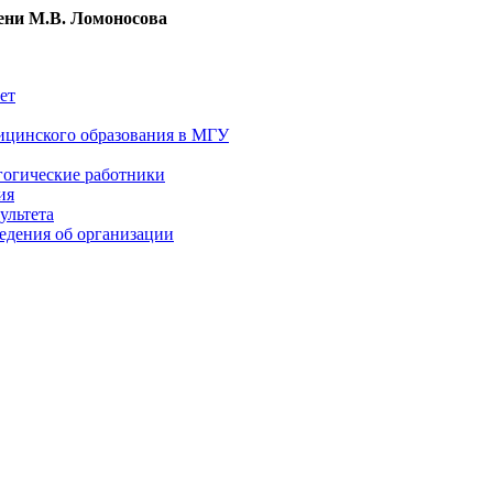
ни М.В. Ломоносова
ет
ицинского образования в МГУ
гогические работники
ия
ультета
едения об организации