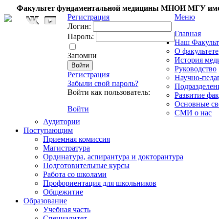
Факультет фундаментальной медицины МНОИ МГУ име
Регистрация
Меню
Логин:
Главная
Пароль:
Наш Факульт
О факультете
Запомни
История мед
Руководство
Регистрация
Научно-педа
Забыли свой пароль?
Подразделен
Войти как пользователь:
Развитие фак
Основные св
Войти
СМИ о нас
Аудитории
Поступающим
Приемная комиссия
Магистратура
Ординатура, аспирантура и докторантура
Подготовительные курсы
Работа со школами
Профориентация для школьников
Общежитие
Образование
Учебная часть
Специалитет