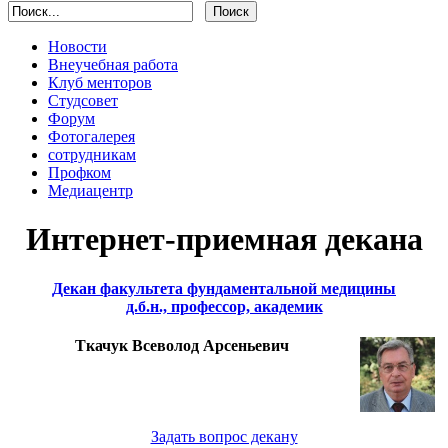
Новости
Внеучебная работа
Клуб менторов
Студсовет
Форум
Фотогалерея
сотрудникам
Профком
Медиацентр
Интернет-приемная декана
Декан факультета фундаментальной медицины
д.б.н., профессор, академик
Ткачук Всеволод Арсеньевич
Задать вопрос декану