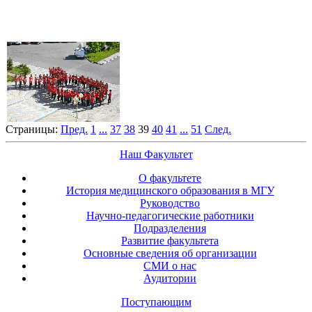
Страницы:
Пред.
1
...
37
38
39
40
41
...
51
След.
Наш Факультет
О факультете
История медицинского образования в МГУ
Руководство
Научно-педагогические работники
Подразделения
Развитие факультета
Основные сведения об организации
СМИ о нас
Аудитории
Поступающим