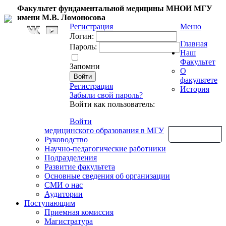
Факультет фундаментальной медицины МНОИ МГУ
имени М.В. Ломоносова
Регистрация
Меню
Логин:
Главная
Пароль:
Наш
Факультет
Запомни
О
факультете
Регистрация
История
Забыли свой пароль?
Войти как пользователь:
Войти
медицинского образования в МГУ
Обратная связь
Руководство
Научно-педагогические работники
Подразделения
Развитие факультета
Основные сведения об организации
СМИ о нас
Аудитории
Поступающим
Приемная комиссия
Магистратура