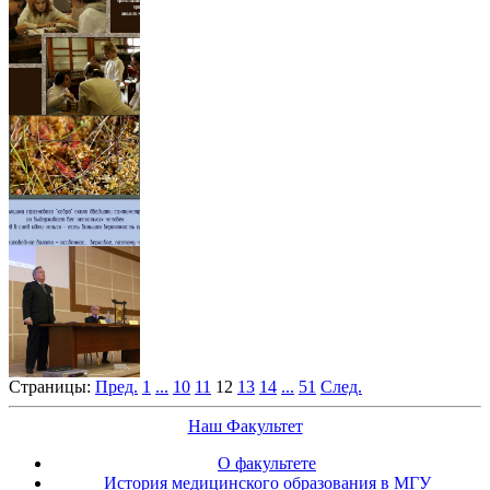
Страницы:
Пред.
1
...
10
11
12
13
14
...
51
След.
Наш Факультет
О факультете
История медицинского образования в МГУ