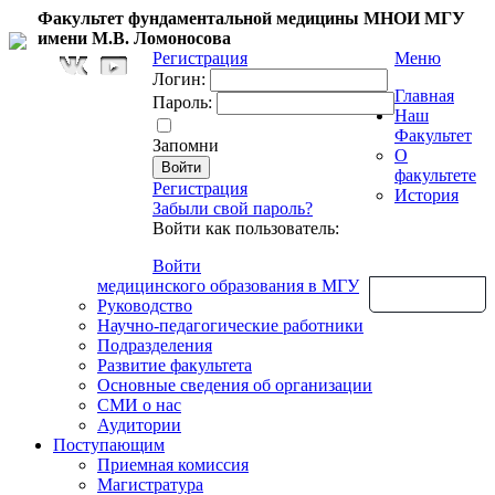
Факультет фундаментальной медицины МНОИ МГУ
имени М.В. Ломоносова
Регистрация
Меню
Логин:
Главная
Пароль:
Наш
Факультет
Запомни
О
факультете
Регистрация
История
Забыли свой пароль?
Войти как пользователь:
Войти
медицинского образования в МГУ
Обратная связь
Руководство
Научно-педагогические работники
Подразделения
Развитие факультета
Основные сведения об организации
СМИ о нас
Аудитории
Поступающим
Приемная комиссия
Магистратура