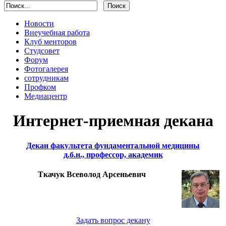
Новости
Внеучебная работа
Клуб менторов
Студсовет
Форум
Фотогалерея
сотрудникам
Профком
Медиацентр
Интернет-приемная декана
Декан факультета фундаментальной медицины
д.б.н., профессор, академик
Ткачук Всеволод Арсеньевич
Задать вопрос декану