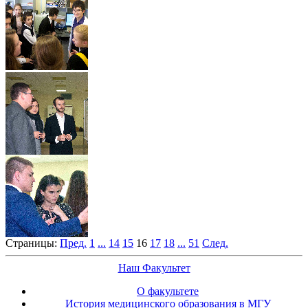
Страницы:
Пред.
1
...
14
15
16
17
18
...
51
След.
Наш Факультет
О факультете
История медицинского образования в МГУ