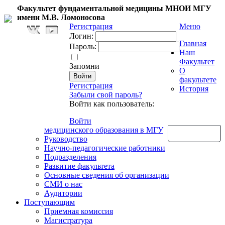
Факультет фундаментальной медицины МНОИ МГУ
имени М.В. Ломоносова
Регистрация
Меню
Логин:
Главная
Пароль:
Наш
Факультет
Запомни
О
факультете
Регистрация
История
Забыли свой пароль?
Войти как пользователь:
Войти
медицинского образования в МГУ
Обратная связь
Руководство
Научно-педагогические работники
Подразделения
Развитие факультета
Основные сведения об организации
СМИ о нас
Аудитории
Поступающим
Приемная комиссия
Магистратура