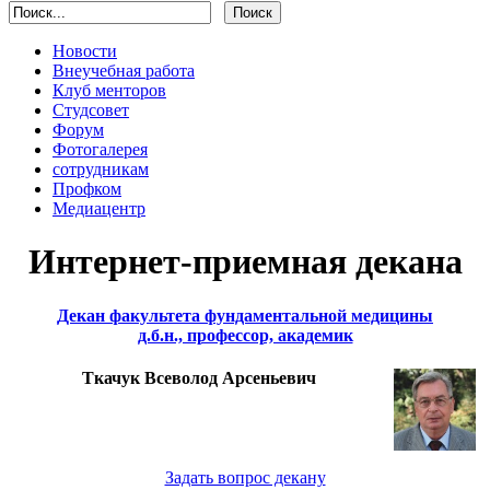
Новости
Внеучебная работа
Клуб менторов
Студсовет
Форум
Фотогалерея
сотрудникам
Профком
Медиацентр
Интернет-приемная декана
Декан факультета фундаментальной медицины
д.б.н., профессор, академик
Ткачук Всеволод Арсеньевич
Задать вопрос декану