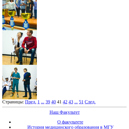
Страницы:
Пред.
1
...
39
40
41
42
43
...
51
След.
Наш Факультет
О факультете
История медицинского образования в МГУ