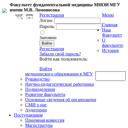
Факультет фундаментальной медицины МНОИ МГУ
имени М.В. Ломоносова
Регистрация
Меню
Логин:
Главная
Пароль:
Наш
Факультет
Запомни
О
факультете
Регистрация
История
Забыли свой пароль?
Войти как пользователь:
Войти
медицинского образования в МГУ
Обратная связь
Руководство
Научно-педагогические работники
Подразделения
Развитие факультета
Основные сведения об организации
СМИ о нас
Аудитории
Поступающим
Приемная комиссия
Магистратура