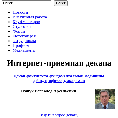
Новости
Внеучебная работа
Клуб менторов
Студсовет
Форум
Фотогалерея
сотрудникам
Профком
Медиацентр
Интернет-приемная декана
Декан факультета фундаментальной медицины
д.б.н., профессор, академик
Ткачук Всеволод Арсеньевич
Задать вопрос декану