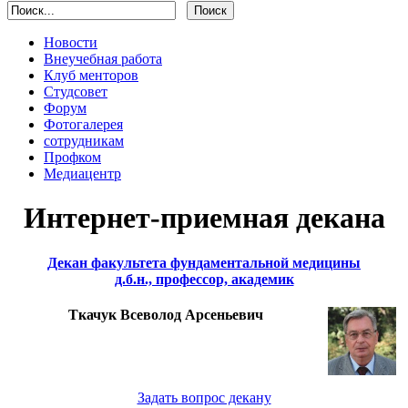
Новости
Внеучебная работа
Клуб менторов
Студсовет
Форум
Фотогалерея
сотрудникам
Профком
Медиацентр
Интернет-приемная декана
Декан факультета фундаментальной медицины
д.б.н., профессор, академик
Ткачук Всеволод Арсеньевич
Задать вопрос декану