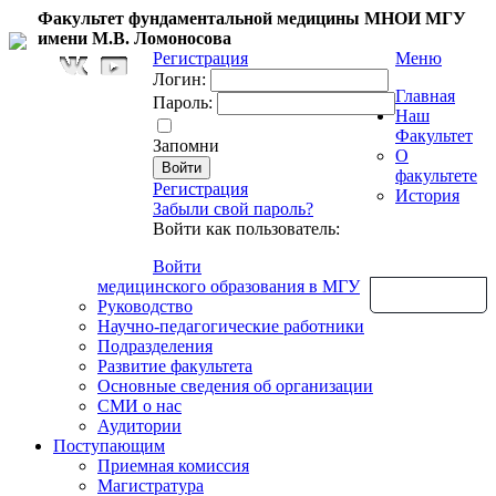
Факультет фундаментальной медицины МНОИ МГУ
имени М.В. Ломоносова
Регистрация
Меню
Логин:
Главная
Пароль:
Наш
Факультет
Запомни
О
факультете
Регистрация
История
Забыли свой пароль?
Войти как пользователь:
Войти
медицинского образования в МГУ
Обратная связь
Руководство
Научно-педагогические работники
Подразделения
Развитие факультета
Основные сведения об организации
СМИ о нас
Аудитории
Поступающим
Приемная комиссия
Магистратура