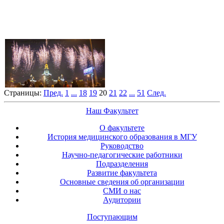
Страницы:
Пред.
1
...
18
19
20
21
22
...
51
След.
Наш Факультет
О факультете
История медицинского образования в МГУ
Руководство
Научно-педагогические работники
Подразделения
Развитие факультета
Основные сведения об организации
СМИ о нас
Аудитории
Поступающим