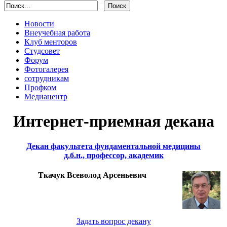
Новости
Внеучебная работа
Клуб менторов
Студсовет
Форум
Фотогалерея
сотрудникам
Профком
Медиацентр
Интернет-приемная декана
Декан факультета фундаментальной медицины
д.б.н., профессор, академик
Ткачук Всеволод Арсеньевич
Задать вопрос декану