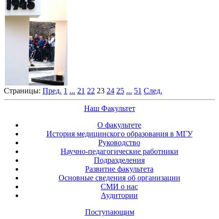
Страницы:
Пред.
1
...
21
22
23
24
25
...
51
След.
Наш Факультет
О факультете
История медицинского образования в МГУ
Руководство
Научно-педагогические работники
Подразделения
Развитие факультета
Основные сведения об организации
СМИ о нас
Аудитории
Поступающим