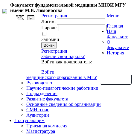
Факультет фундаментальной медицины МНОИ МГУ
имени М.В. Ломоносова
Регистрация
Меню
Логин:
Главная
Пароль:
Наш
Факультет
Запомни
О
факультете
Регистрация
История
Забыли свой пароль?
Войти как пользователь:
Войти
медицинского образования в МГУ
Обратная связь
Руководство
Научно-педагогические работники
Подразделения
Развитие факультета
Основные сведения об организации
СМИ о нас
Аудитории
Поступающим
Приемная комиссия
Магистратура