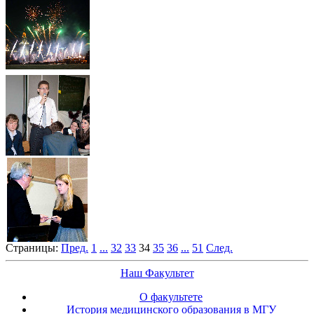
Страницы:
Пред.
1
...
32
33
34
35
36
...
51
След.
Наш Факультет
О факультете
История медицинского образования в МГУ