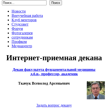
Новости
Внеучебная работа
Клуб менторов
Студсовет
Форум
Фотогалерея
сотрудникам
Профком
Медиацентр
Интернет-приемная декана
Декан факультета фундаментальной медицины
д.б.н., профессор, академик
Ткачук Всеволод Арсеньевич
Задать вопрос декану