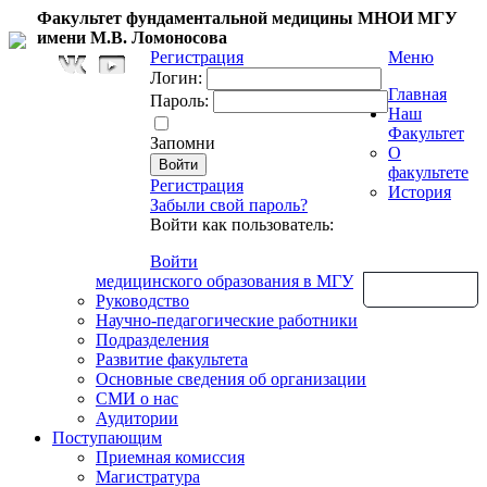
Факультет фундаментальной медицины МНОИ МГУ
имени М.В. Ломоносова
Регистрация
Меню
Логин:
Главная
Пароль:
Наш
Факультет
Запомни
О
факультете
Регистрация
История
Забыли свой пароль?
Войти как пользователь:
Войти
медицинского образования в МГУ
Обратная связь
Руководство
Научно-педагогические работники
Подразделения
Развитие факультета
Основные сведения об организации
СМИ о нас
Аудитории
Поступающим
Приемная комиссия
Магистратура