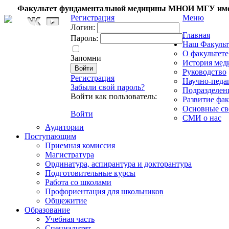
Факультет фундаментальной медицины МНОИ МГУ име
Регистрация
Меню
Логин:
Главная
Пароль:
Наш Факульт
О факультете
Запомни
История мед
Руководство
Регистрация
Научно-педа
Забыли свой пароль?
Подразделен
Войти как пользователь:
Развитие фак
Основные св
Войти
СМИ о нас
Аудитории
Поступающим
Приемная комиссия
Магистратура
Ординатура, аспирантура и докторантура
Подготовительные курсы
Работа со школами
Профориентация для школьников
Общежитие
Образование
Учебная часть
Специалитет