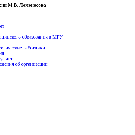
ни М.В. Ломоносова
ет
ицинского образования в МГУ
гогические работники
ия
ультета
едения об организации