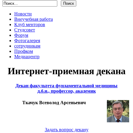
Новости
Внеучебная работа
Клуб менторов
Студсовет
Форум
Фотогалерея
сотрудникам
Профком
Медиацентр
Интернет-приемная декана
Декан факультета фундаментальной медицины
д.б.н., профессор, академик
Ткачук Всеволод Арсеньевич
Задать вопрос декану