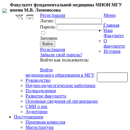
Факультет фундаментальной медицины МНОИ МГУ
имени М.В. Ломоносова
Регистрация
Меню
Логин:
Главная
Пароль:
Наш
Факультет
Запомни
О
факультете
Регистрация
История
Забыли свой пароль?
Войти как пользователь:
Войти
медицинского образования в МГУ
Обратная связь
Руководство
Научно-педагогические работники
Подразделения
Развитие факультета
Основные сведения об организации
СМИ о нас
Аудитории
Поступающим
Приемная комиссия
Магистратура