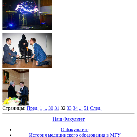
Страницы:
Пред.
1
...
30
31
32
33
34
...
51
След.
Наш Факультет
О факультете
История медицинского образования в МГУ