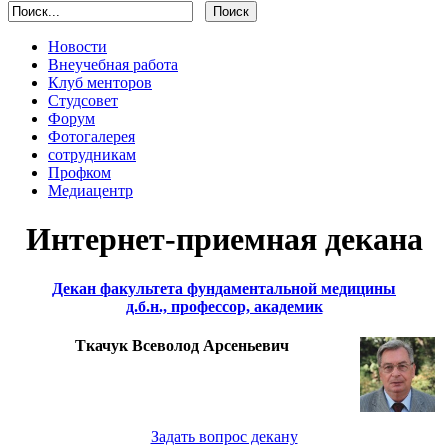
Новости
Внеучебная работа
Клуб менторов
Студсовет
Форум
Фотогалерея
сотрудникам
Профком
Медиацентр
Интернет-приемная декана
Декан факультета фундаментальной медицины
д.б.н., профессор, академик
Ткачук Всеволод Арсеньевич
Задать вопрос декану