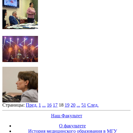
Страницы:
Пред.
1
...
16
17
18
19
20
...
51
След.
Наш Факультет
О факультете
История медицинского образования в МГУ