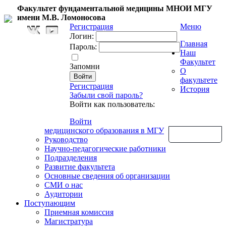
Факультет фундаментальной медицины МНОИ МГУ
имени М.В. Ломоносова
Регистрация
Меню
Логин:
Главная
Пароль:
Наш
Факультет
Запомни
О
факультете
Регистрация
История
Забыли свой пароль?
Войти как пользователь:
Войти
медицинского образования в МГУ
Обратная связь
Руководство
Научно-педагогические работники
Подразделения
Развитие факультета
Основные сведения об организации
СМИ о нас
Аудитории
Поступающим
Приемная комиссия
Магистратура