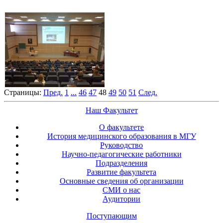
Страницы:
Пред.
1
...
46
47
48
49
50
51
След.
Наш Факультет
О факультете
История медицинского образования в МГУ
Руководство
Научно-педагогические работники
Подразделения
Развитие факультета
Основные сведения об организации
СМИ о нас
Аудитории
Поступающим