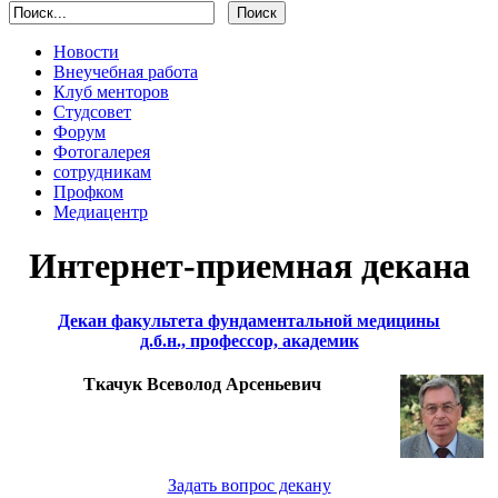
Новости
Внеучебная работа
Клуб менторов
Студсовет
Форум
Фотогалерея
сотрудникам
Профком
Медиацентр
Интернет-приемная декана
Декан факультета фундаментальной медицины
д.б.н., профессор, академик
Ткачук Всеволод Арсеньевич
Задать вопрос декану