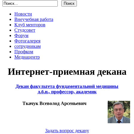
Новости
Внеучебная работа
Клуб менторов
Студсовет
Форум
Фотогалерея
сотрудникам
Профком
Медиацентр
Интернет-приемная декана
Декан факультета фундаментальной медицины
д.б.н., профессор, академик
Ткачук Всеволод Арсеньевич
Задать вопрос декану