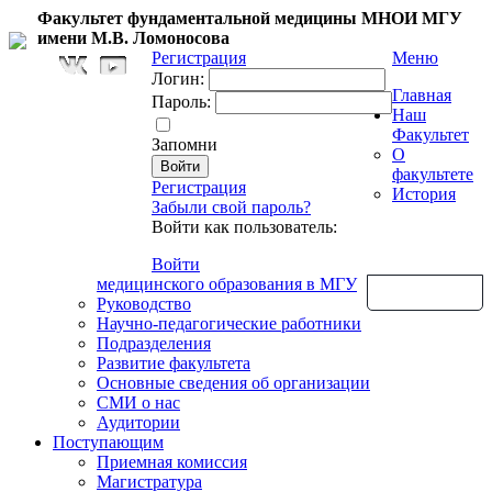
Факультет фундаментальной медицины МНОИ МГУ
имени М.В. Ломоносова
Регистрация
Меню
Логин:
Главная
Пароль:
Наш
Факультет
Запомни
О
факультете
Регистрация
История
Забыли свой пароль?
Войти как пользователь:
Войти
медицинского образования в МГУ
Обратная связь
Руководство
Научно-педагогические работники
Подразделения
Развитие факультета
Основные сведения об организации
СМИ о нас
Аудитории
Поступающим
Приемная комиссия
Магистратура