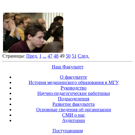
Страницы:
Пред.
1
...
47
48
49
50
51
След.
Наш Факультет
О факультете
История медицинского образования в МГУ
Руководство
Научно-педагогические работники
Подразделения
Развитие факультета
Основные сведения об организации
СМИ о нас
Аудитории
Поступающим