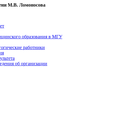
ни М.В. Ломоносова
ет
ицинского образования в МГУ
гогические работники
ия
ультета
едения об организации