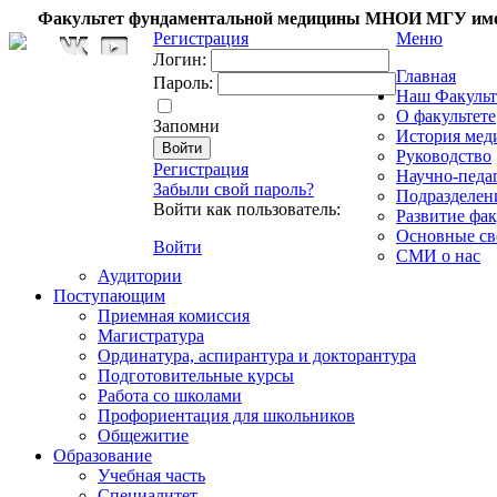
Факультет фундаментальной медицины МНОИ МГУ име
Регистрация
Меню
Логин:
Главная
Пароль:
Наш Факульт
О факультете
Запомни
История мед
Руководство
Регистрация
Научно-педа
Забыли свой пароль?
Подразделен
Войти как пользователь:
Развитие фак
Основные св
Войти
СМИ о нас
Аудитории
Поступающим
Приемная комиссия
Магистратура
Ординатура, аспирантура и докторантура
Подготовительные курсы
Работа со школами
Профориентация для школьников
Общежитие
Образование
Учебная часть
Специалитет