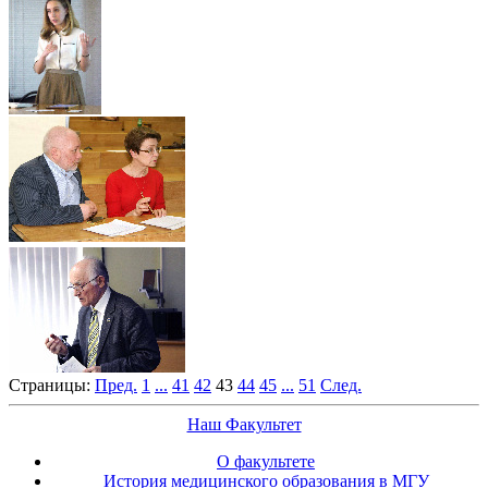
Страницы:
Пред.
1
...
41
42
43
44
45
...
51
След.
Наш Факультет
О факультете
История медицинского образования в МГУ