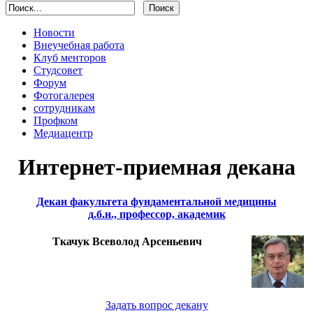
Новости
Внеучебная работа
Клуб менторов
Студсовет
Форум
Фотогалерея
сотрудникам
Профком
Медиацентр
Интернет-приемная декана
Декан факультета фундаментальной медицины
д.б.н., профессор, академик
Ткачук Всеволод Арсеньевич
Задать вопрос декану