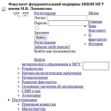
Факультет фундаментальной медицины МНОИ МГУ
имени М.В. Ломоносова
Регистрация
Меню
Логин:
Главная
Пароль:
Наш
Факультет
Запомни
О
факультете
Регистрация
История
Забыли свой пароль?
Войти как пользователь:
Войти
медицинского образования в МГУ
Обратная связь
Руководство
Научно-педагогические работники
Подразделения
Развитие факультета
Основные сведения об организации
СМИ о нас
Аудитории
Поступающим
Приемная комиссия
Магистратура