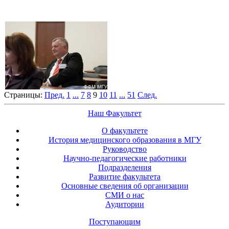
Страницы:
Пред.
1
...
7
8
9
10
11
...
51
След.
Наш Факультет
О факультете
История медицинского образования в МГУ
Руководство
Научно-педагогические работники
Подразделения
Развитие факультета
Основные сведения об организации
СМИ о нас
Аудитории
Поступающим