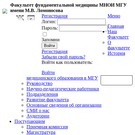
Факультет фундаментальной медицины МНОИ МГУ
имени М.В. Ломоносова
Регистрация
Меню
Логин:
Главная
Пароль:
Наш
Факультет
Запомни
О
факультете
Регистрация
История
Забыли свой пароль?
Войти как пользователь:
Войти
медицинского образования в МГУ
Обратная связь
Руководство
Научно-педагогические работники
Подразделения
Развитие факультета
Основные сведения об организации
СМИ о нас
Аудитории
Поступающим
Приемная комиссия
Магистратура