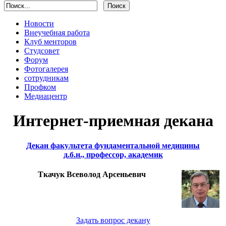
Новости
Внеучебная работа
Клуб менторов
Студсовет
Форум
Фотогалерея
сотрудникам
Профком
Медиацентр
Интернет-приемная декана
Декан факультета фундаментальной медицины
д.б.н., профессор, академик
Ткачук Всеволод Арсеньевич
Задать вопрос декану