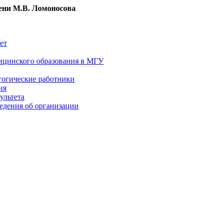
ни М.В. Ломоносова
ет
ицинского образования в МГУ
гогические работники
ия
ультета
едения об организации