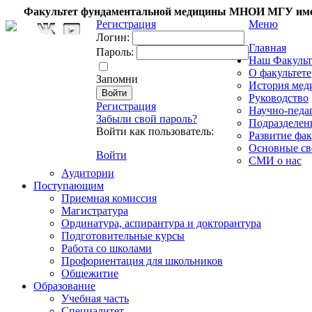
Факультет фундаментальной медицины МНОИ МГУ име
Регистрация
Меню
Логин:
Главная
Пароль:
Наш Факульт
О факультете
Запомни
История мед
Руководство
Регистрация
Научно-педа
Забыли свой пароль?
Подразделен
Войти как пользователь:
Развитие фак
Основные св
Войти
СМИ о нас
Аудитории
Поступающим
Приемная комиссия
Магистратура
Ординатура, аспирантура и докторантура
Подготовительные курсы
Работа со школами
Профориентация для школьников
Общежитие
Образование
Учебная часть
Специалитет