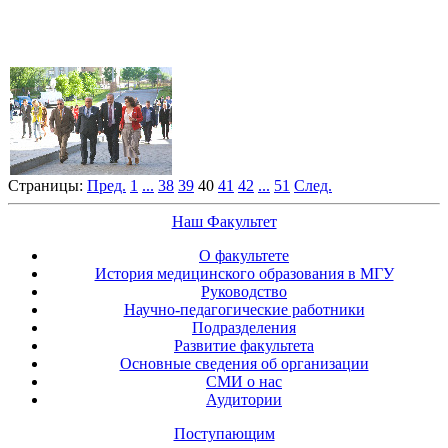
Страницы:
Пред.
1
...
38
39
40
41
42
...
51
След.
Наш Факультет
О факультете
История медицинского образования в МГУ
Руководство
Научно-педагогические работники
Подразделения
Развитие факультета
Основные сведения об организации
СМИ о нас
Аудитории
Поступающим