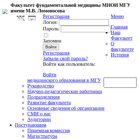
Факультет фундаментальной медицины МНОИ МГУ
имени М.В. Ломоносова
Регистрация
Меню
Логин:
Главная
Пароль:
Наш
Факультет
Запомни
О
факультете
Регистрация
История
Забыли свой пароль?
Войти как пользователь:
Войти
медицинского образования в МГУ
Обратная связь
Руководство
Научно-педагогические работники
Подразделения
Развитие факультета
Основные сведения об организации
СМИ о нас
Аудитории
Поступающим
Приемная комиссия
Магистратура