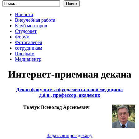
Новости
Внеучебная работа
Клуб менторов
Студсовет
Форум
Фотогалерея
сотрудникам
Профком
Медиацентр
Интернет-приемная декана
Декан факультета фундаментальной медицины
д.б.н., профессор, академик
Ткачук Всеволод Арсеньевич
Задать вопрос декану