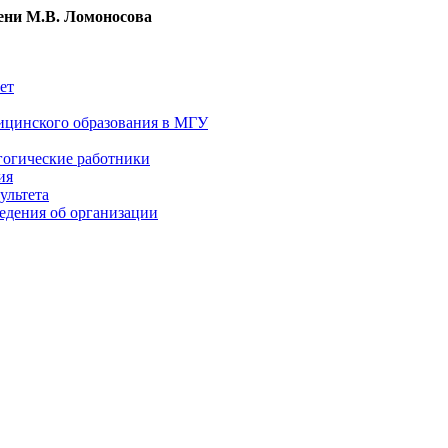
ни М.В. Ломоносова
ет
ицинского образования в МГУ
гогические работники
ия
ультета
едения об организации