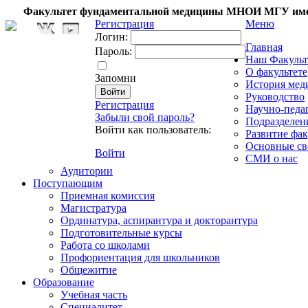
Факультет фундаментальной медицины МНОИ МГУ име
Регистрация
Меню
Логин:
Главная
Пароль:
Наш Факульт
О факультете
Запомни
История мед
Руководство
Регистрация
Научно-педа
Забыли свой пароль?
Подразделен
Войти как пользователь:
Развитие фак
Основные св
Войти
СМИ о нас
Аудитории
Поступающим
Приемная комиссия
Магистратура
Ординатура, аспирантура и докторантура
Подготовительные курсы
Работа со школами
Профориентация для школьников
Общежитие
Образование
Учебная часть
Специалитет