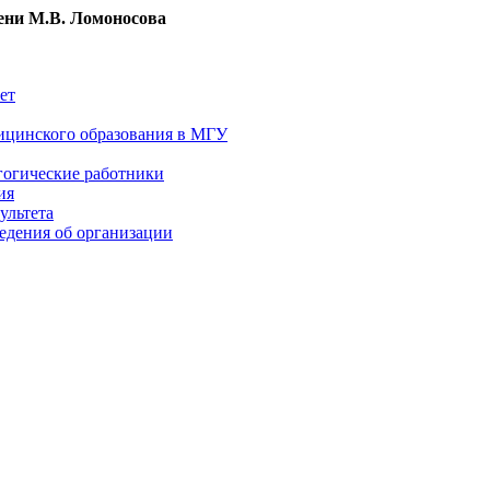
ни М.В. Ломоносова
ет
ицинского образования в МГУ
гогические работники
ия
ультета
едения об организации