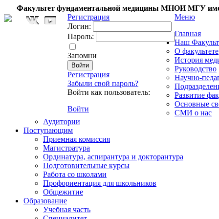
Факультет фундаментальной медицины МНОИ МГУ име
Регистрация
Меню
Логин:
Главная
Пароль:
Наш Факульт
О факультете
Запомни
История мед
Руководство
Регистрация
Научно-педа
Забыли свой пароль?
Подразделен
Войти как пользователь:
Развитие фак
Основные св
Войти
СМИ о нас
Аудитории
Поступающим
Приемная комиссия
Магистратура
Ординатура, аспирантура и докторантура
Подготовительные курсы
Работа со школами
Профориентация для школьников
Общежитие
Образование
Учебная часть
Специалитет