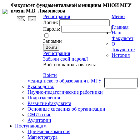
Факультет фундаментальной медицины МНОИ МГУ
имени М.В. Ломоносова
Регистрация
Меню
Логин:
Главная
Пароль:
Наш
Факультет
Запомни
О
факультете
Регистрация
История
Забыли свой пароль?
Войти как пользователь:
Войти
медицинского образования в МГУ
Обратная связь
Руководство
Научно-педагогические работники
Подразделения
Развитие факультета
Основные сведения об организации
СМИ о нас
Аудитории
Поступающим
Приемная комиссия
Магистратура