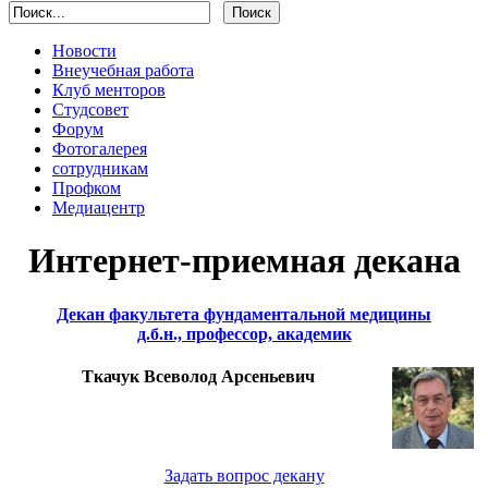
Новости
Внеучебная работа
Клуб менторов
Студсовет
Форум
Фотогалерея
сотрудникам
Профком
Медиацентр
Интернет-приемная декана
Декан факультета фундаментальной медицины
д.б.н., профессор, академик
Ткачук Всеволод Арсеньевич
Задать вопрос декану