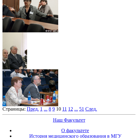
Страницы:
Пред.
1
...
8
9
10
11
12
...
51
След.
Наш Факультет
О факультете
История медицинского образования в МГУ