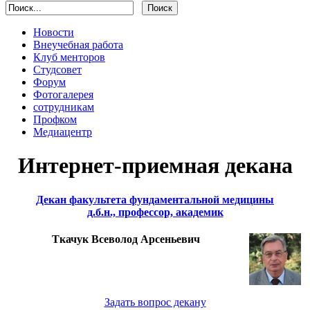
Новости
Внеучебная работа
Клуб менторов
Студсовет
Форум
Фотогалерея
сотрудникам
Профком
Медиацентр
Интернет-приемная декана
Декан факультета фундаментальной медицины
д.б.н., профессор, академик
Ткачук Всеволод Арсеньевич
Задать вопрос декану