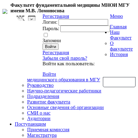
Факультет фундаментальной медицины МНОИ МГУ
имени М.В. Ломоносова
Регистрация
Меню
Логин:
Главная
Пароль:
Наш
Факультет
Запомни
О
факультете
Регистрация
История
Забыли свой пароль?
Войти как пользователь:
Войти
медицинского образования в МГУ
Обратная связь
Руководство
Научно-педагогические работники
Подразделения
Развитие факультета
Основные сведения об организации
СМИ о нас
Аудитории
Поступающим
Приемная комиссия
Магистратура