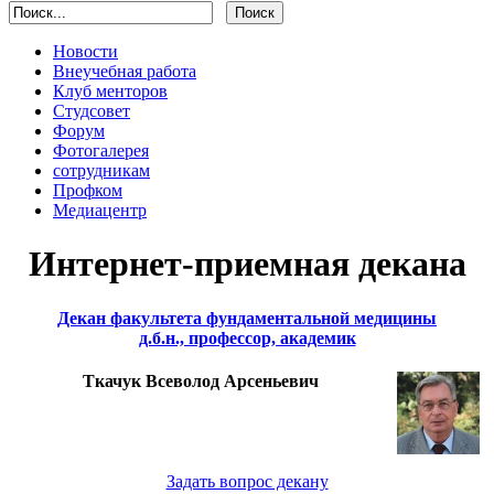
Новости
Внеучебная работа
Клуб менторов
Студсовет
Форум
Фотогалерея
сотрудникам
Профком
Медиацентр
Интернет-приемная декана
Декан факультета фундаментальной медицины
д.б.н., профессор, академик
Ткачук Всеволод Арсеньевич
Задать вопрос декану