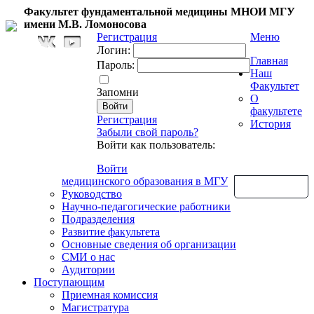
Факультет фундаментальной медицины МНОИ МГУ
имени М.В. Ломоносова
Регистрация
Меню
Логин:
Главная
Пароль:
Наш
Факультет
Запомни
О
факультете
Регистрация
История
Забыли свой пароль?
Войти как пользователь:
Войти
медицинского образования в МГУ
Обратная связь
Руководство
Научно-педагогические работники
Подразделения
Развитие факультета
Основные сведения об организации
СМИ о нас
Аудитории
Поступающим
Приемная комиссия
Магистратура