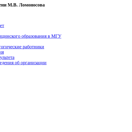
ни М.В. Ломоносова
ет
ицинского образования в МГУ
гогические работники
ия
ультета
едения об организации