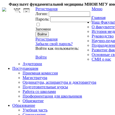
Факультет фундаментальной медицины МНОИ МГУ име
Регистрация
Меню
Логин:
Главная
Пароль:
Наш Факульт
О факультете
Запомни
История мед
Руководство
Регистрация
Научно-педа
Забыли свой пароль?
Подразделен
Войти как пользователь:
Развитие фак
Основные св
Войти
СМИ о нас
Аудитории
Поступающим
Приемная комиссия
Магистратура
Ординатура, аспирантура и докторантура
Подготовительные курсы
Работа со школами
Профориентация для школьников
Общежитие
Образование
Учебная часть
Специалитет