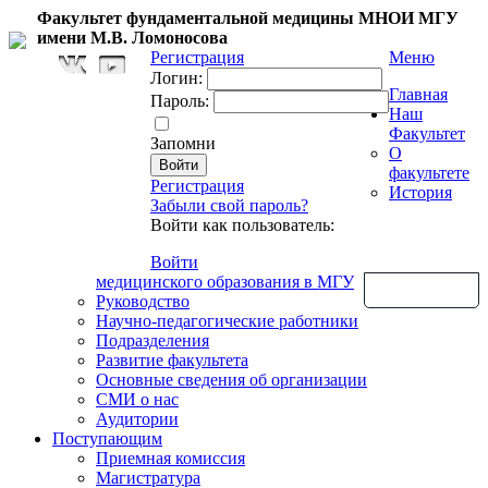
Факультет фундаментальной медицины МНОИ МГУ
имени М.В. Ломоносова
Регистрация
Меню
Логин:
Главная
Пароль:
Наш
Факультет
Запомни
О
факультете
Регистрация
История
Забыли свой пароль?
Войти как пользователь:
Войти
медицинского образования в МГУ
Обратная связь
Руководство
Научно-педагогические работники
Подразделения
Развитие факультета
Основные сведения об организации
СМИ о нас
Аудитории
Поступающим
Приемная комиссия
Магистратура