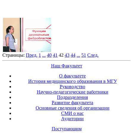
Страницы:
Пред.
1
...
40
41
42
43
44
...
51
След.
Наш Факультет
О факультете
История медицинского образования в МГУ
Руководство
Научно-педагогические работники
Подразделения
Развитие факультета
Основные сведения об организации
СМИ о нас
Аудитории
Поступающим