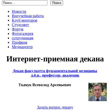
Новости
Внеучебная работа
Клуб менторов
Студсовет
Форум
Фотогалерея
сотрудникам
Профком
Медиацентр
Интернет-приемная декана
Декан факультета фундаментальной медицины
д.б.н., профессор, академик
Ткачук Всеволод Арсеньевич
Задать вопрос декану