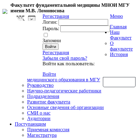
Факультет фундаментальной медицины МНОИ МГУ
имени М.В. Ломоносова
Регистрация
Меню
Логин:
Главная
Пароль:
Наш
Факультет
Запомни
О
факультете
Регистрация
История
Забыли свой пароль?
Войти как пользователь:
Войти
медицинского образования в МГУ
Обратная связь
Руководство
Научно-педагогические работники
Подразделения
Развитие факультета
Основные сведения об организации
СМИ о нас
Аудитории
Поступающим
Приемная комиссия
Магистратура