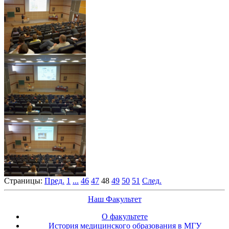
Страницы:
Пред.
1
...
46
47
48
49
50
51
След.
Наш Факультет
О факультете
История медицинского образования в МГУ